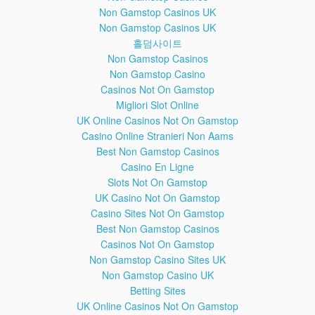
Non Gamstop Casinos UK
yeşim ceren sevişme
1:01
Non Gamstop Casinos UK
Periscope Yayında Sevişme 18 Kızda
3:35
홀덤사이트
Taş Gibi!!
Non Gamstop Casinos
Non Gamstop Casino
Periscope Liseli Kız Arkadaşını
1:55
Casinos Not On Gamstop
Elleyerek Gizli Kameraya Kaydediyor
Migliori Slot Online
Jigolo Arıyorum
UK Online Casinos Not On Gamstop
sevişme, sex, erotik,seks, film izle, şehvetli filmler, periscope
Casino Online Stranieri Non Aams
gizli kameraya kaydediyor
Best Non Gamstop Casinos
Periscope - Merve Sanay ve Oya Parti
4:26
Casino En Ligne
Öpüşme Sevişme
Slots Not On Gamstop
UK Casino Not On Gamstop
hatice aslan tecavuz sahnesi cok
22
Casino Sites Not On Gamstop
atesli sevisme
Best Non Gamstop Casinos
İlk Kez Sevişen Ergenler Türkçe
Casinos Not On Gamstop
2:29
Altyazılı Sevişme Sahnesi
Non Gamstop Casino Sites UK
evişme, sokakta sevişme, Parkta sevişme, Banyoda
Non Gamstop Casino UK
sevişme, mutfakta sevişme, temizlikci ile sevişme, annesiyle
Betting Sites
sevişme, abisiyle sevişme, tuvalette sevişme, metroda
UK Online Casinos Not On Gamstop
sevişme, trende sevişme, otobüste sevişme, arabada