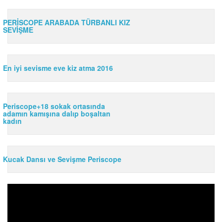
PERİSCOPE ARABADA TÜRBANLI KIZ
SEVİŞME
En iyi sevisme eve kiz atma 2016
Periscope+18 sokak ortasında
adamın kamışına dalıp boşaltan
kadın
Kucak Dansı ve Sevişme Periscope