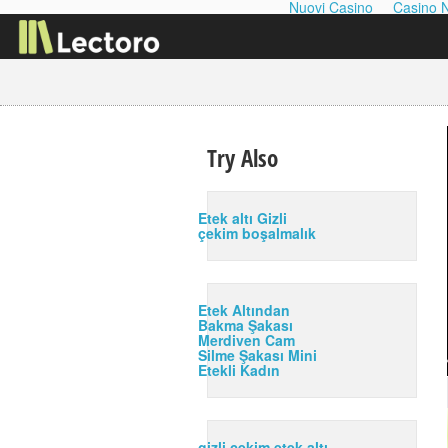
Nuovi Casino
Casino 
Try Also
Etek altı Gizli
çekim boşalmalık
Etek Altından
Bakma Şakası
Merdiven Cam
Silme Şakası Mini
Etekli Kadın
gizli çekim etek altı