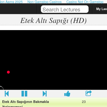
Non Aams 2025
Non Gamstop Casinos
Casino Not On Gamstop
My Last
Etek Altı Sapığı (HD)
Etek Altı Sapığı
23
AÇILAN REKLAMA TIKLAYIN
Mini Etek
Etek Altı Sapığının Bakmakla
23
Yetinmemesi