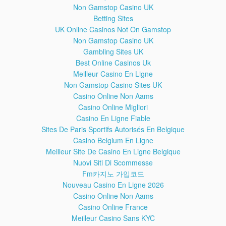
Etek Altı Sapığı Güvenlik Kamerası İle
3:09
Non Gamstop Casino UK
Saniye Saniye Görüntülendi
Betting Sites
SOSYAL MEDYANIN EN HİT VINE VİDEOLARI İÇİN ABONE
UK Online Casinos Not On Gamstop
OL......
Non Gamstop Casino UK
-
Gambling Sites UK
-
-
Best Online Casinos Uk
-
Meilleur Casino En Ligne
-
Non Gamstop Casino Sites UK
Casino Online Non Aams
Casino Online Migliori
Casino En Ligne Fiable
eğlence, komedi, korku, vahşet, komik, spor, maç, son dakika,
haber, müzik, son albüm, klipler, yabancı klipler, sıcak videolar,
Sites De Paris Sportifs Autorisés En Belgique
plaj, kamera şakaları, kazalar, win, fail, siyaset, politika, arabesk,
Casino Belgium En Ligne
damar, uzun hava, bozlak, film, izle, indir, full, hd, hdr, 1080p,
Meilleur Site De Casino En Ligne Belgique
720p, sinema, dizi, geniş özet, fragman, oyun, seyahat, tatil,
Nuovi Siti Di Scommesse
canlı yayın, bilim, teknoloji, belgesel, hayvanlar alemi, insanlar
Fm카지노 가입코드
alemi, röportaj, muhabir, ajans, neşet ertaş, türküler, pop,
Nouveau Casino En Ligne 2026
popstar, tarkan, kenan doğulu, şebnem ferah, murat boz, soner
Casino Online Non Aams
sarıkabadayı, emre aydın, otomobil, araba, modifiye, bmw, audi,
ferrari, gizli kamera, turkey, aşk, sevgi, radyo, tv, ibrahim tatlıses,
Casino Online France
bağlama, saz, orhan gencebay, karaoke, yetenek sizsiniz, final,
Meilleur Casino Sans KYC
yarı final, maçın geniş özeti, görüntüler, alkol, sarhoş, başbakan,