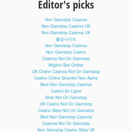
Editor's picks
gençten çektiği fotoğrafları silmesini istiyor. İngiltere polisi
konuya ilişkin bilgi sahibi olanlara polisle irtibata geçmeleri
çağrısında bulundu.
Non Gamstop Casinos
Metro sapığı etek altı görüntüsünü
2
Non Gamstop Casinos UK
çekerken yakalandı! ..
Non Gamstop Casinos UK
Metro sapığı etek altı görüntüsünü çekerken yakalandı! ..
홀덤사이트
Etek altı sapığı kameraya yakalandı
22
Non Gamstop Casinos
Sosyal medyaya yüklenen bu görüntüler bu kadar da olmaz
Non Gamstop Casino
dedirtti. Bir yolcu otobüsünde kayda alınan görüntülerde mini
Casinos Not On Gamstop
etekli kadının yanına yaklaşan bir adam, cep telefonuyla alenen
Migliori Slot Online
tacizde bulundu. Durumdan habersiz taciz kurbanı yolculuğuna
UK Online Casinos Not On Gamstop
devam ederken yaşanan o iğrenç anlar bir başka yolcunun cep
Casino Online Stranieri Non Aams
telefonu kamerasına böyle yansıdı.
Best Non Gamstop Casinos
Etek Altı Sapığı Bakmakla Yetinmedi
23
Casino En Ligne
Asansör bekleyen bir kadın sapığın tacizine uğradı. Sapık ilk
Slots Not On Gamstop
önce eğilip dikizledi ama bu ona yetmedi.
UK Casino Not On Gamstop
Casino Sites Not On Gamstop
Etek altı sapığı yakalanınca hafıza kartını
1:20
Best Non Gamstop Casinos
yedi.
Casinos Not On Gamstop
Etek altı sapığı yakalanınca hafıza kartını yedi.
Non Gamstop Casino Sites UK