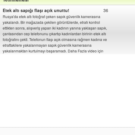
Etek altı sapığı flaşı açık unuttu!
36
Rusya'da etek altı fotoğraf çeken sapık güvenlik kamerasına
yakalandı. Bir mağazada çekilen görüntülerde, etrafı kontrol
ettikten sonra, alışveriş yapan iki kadının yanına yaklaşan sapık,
çantasından cep telefonunu çıkartıp kadınlardan birinin etek altı
fotoğrafını çekti. Telefonun flaşı açık olmasına rağmen kadına ve
etraftakilere yakalanmayan sapık güvenlik kamerasına
yakalanmaktan kurtulmayı başaramadı. Daha Fazla video için
videohaberci.com
Etek altı sapığı markette kameraya
28
yakalandı
İngiltere polisi, başkent Londra'nın Colliers Wood bölgesinde
bulunan bir alışveriş merkezinde, kadınların etek altı
fotoğraflarını çeken bir adamın görüntülerini yayınladı.
AVM'nin güvenlik kameralarına takılan adam, bir kadının
arkasında ürünlere bakıyormuş gibi yaparak etrafı kolaçan
ediyor. Akabinde cep telefonuyla gizlice kadının etek altı
fotoğrafını çekiyor.İngiliz The Mirror'ın haberine göre; 20'li
yaşlarda olduğu tahmin edilen genç, alışveriş merkezinden
çıkarken güvenlik görevlisi tarafından durduruluyor. Görevli,