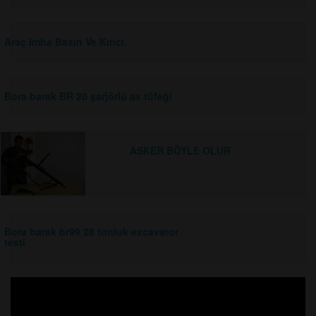
Araç Imha Basın Ve Kırıcı.
Bora barak BR 20 şarjörlü av tüfeği
ASKER BÖYLE OLUR
Bora barak br99 28 tonluk excavator
testi