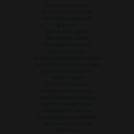
Hurdaya Çıkan Arabaları Parçalamak İçin İşte Böyle Bir
Non Gamstop Casinos
Öğütme Makinesi Kullanılıyor.
Non Gamstop Casinos UK
Non Gamstop Casinos UK
Araba Parçalama Oyunu Next Car
13:13
홀덤사이트
Game: Wreckfest
Non Gamstop Casinos
Bir çoğunuzun bileceği gibi Steam indirimleri başladı. Ben
de cüzdan boşaltan bu indirimlere karşı kayıtsız kalamayıp
Non Gamstop Casino
bazı oyunları alıyorum. Bu oyunlardan biri de Next Car
Casinos Not On Gamstop
Game: Wreckfest oldu. Oyunun ismi çok uzun olduğu için
Migliori Slot Online
kendimce kısalttım. Wreckfest henüz ön erişim sürecinde,
UK Online Casinos Not On Gamstop
yani tam bir oyun olması için daha çok yol katetmesi
Casino Online Stranieri Non Aams
gerekiyor. Bu sebeple olsa gerek oyunda sadece 5 tane
Best Non Gamstop Casinos
araba var. Fakat bu oyundan zevk almamı engellemiyor.
Casino En Ligne
Doyasıya araba parçalarken ve parçalanırken yarış
kazanmaya çalışıyorum. Herkese iyi seyirler.
Slots Not On Gamstop
UK Casino Not On Gamstop
Oyun Delisi kanalıma abone olmayı lütfen unutmayın.
Casino Sites Not On Gamstop
Best Non Gamstop Casinos
Project Cars'ın ilk bakış videosunu izlemek için tıklayın:
Casinos Not On Gamstop
Araba Parçalama Izle
3:37
Non Gamstop Casino Sites UK
gitti arabam.....Hurda Araba Parcalama
Non Gamstop Casino UK
Hurda Araba Parçalama Makinesi - Youtube
Betting Sites
Hurda Arabalar Böyle Parçalanıyor... - Youtube