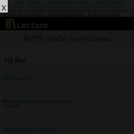
Nuovi Casino
Casino Non Aams 2025
Non Gamstop
x
Casinos
Casino Not On Gamstop
Casino Not On Gamstop
Warning: array_unshift() expects parameter 1 to be array, null given in
/var/www/vhosts/lectoro.com/httpdocs/lectoro_lib.php on line 94
Br99 araba parcalama
My Last Playlists
Try Also
Lectures
Br99 domuz avı
Podcasts
Mercedes Benz'in Kurşun Geçirmez
Camı AK
Titanyum Kurşun Geçirir Mi