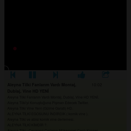
Adamın Üstüne İşedi Adam Mendil Uzattı
Kadınlar Kıtalara Benzer
Ebe Nereye Tokat Atarsa Hoca Oraya Pamumuğu Tıkar
Bim Amerikada Şube Açtı Ya La
Dayıların Garip Dansı
Obama Acıkmış Menemen Yiyecekmiş
FETO Askerlik Anısını Anlatıyor
İtler Vadisi FETO
Noyan Diskoda Takılıyorrr
FETO Erdoğan'ı Obama'ya Şikayet Ediyor
Facebook Sayfamız
Twitter Sayfamız
İnstagram Sayfamız
Aleyna Tilki Fanlarım Vardı Montaj,
10:02
Dublaj, Vine HD YENİ
Aleyna Tilki Fanlarım Vardı Montaj, Dublaj, Vine HD YENİ.
Aleyna Tilki'yi Konuştuğuna Pişman Edecek Twitler.
Aleyna Tilki Vine Yeni (Gülme Garati) HD.
ALEYNA TİLKİ EGOSUNU İNDİRDİK ( komik vine ).
Aleyna Tilki ve abisi komik vine derlemesi.
ALEYNA TİLKİ KİMDİR ?.
Aleyna Tilki - Cevapsız Çınlama Mükemmel Canlı Konser.