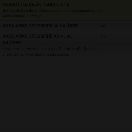
REDDOT İLE ÇELİK HEDEFE ATIŞ
Eski adıyla Safir ile çelik hedefe reddotla atışlar gerçekleştirdik.
Abone olmayı unutmayın.
AKSA ARMS CROSSFIRE 36 KALİBRE
40
AKSA ARMS CROSSFIRE AR-15 36
58
KALİBRE
Yenilenen ismi ve mekanizması ile Türkiye'de AR-15 silahının
birebir tek replikası olan Crossfire modeli.
AKSA CROSSFIRE TAKTİK ATIŞLAR -
1:23
TACTICAL SHOOTING
ABONE OLMAYI UNUTMAYIN !
Eski adıyla Safir T14 - Revize edilen modeli Aksa Crossfire ile
yaptığımız taktik atış çalışması.
Safir T14 Aksa arms
27
Safir T14 tactical atislar
Bora br 20 şarjörlü av tüfeği ile Hardox
23
celik hedef atışı