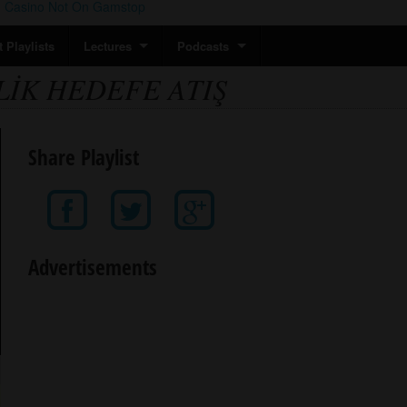
Casino Not On Gamstop
 Playlists
Lectures
Podcasts
LİK HEDEFE ATIŞ
Share Playlist
Advertisements