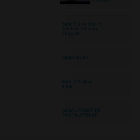
Safir T14 ve Uts 15
Tactical Training
VLog 30
AKSA SİLAH
Safir T14 Aksa
arms
AKSA CROSSFIRE
TAKTİK ATIŞLAR