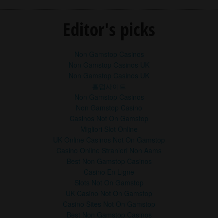
синамои точик
точикфилм 2015
Editor's picks
точик филм 2015
филми точики
филмхои точики 2015
кинои точики
Non Gamstop Casinos
филми тасвири бо забони точики
Non Gamstop Casinos UK
филми тасвири исломи
Non Gamstop Casinos UK
филми эрони
홀덤사이트
филми турки бо забони точики
филми точики аруси замонави
Non Gamstop Casinos
филми нави точики 2015
Non Gamstop Casino
фильм на таджикском языке
Casinos Not On Gamstop
филмхои точики 2015
Migliori Slot Online
tajik film 2015
UK Online Casinos Not On Gamstop
tajik film na russkom
Casino Online Stranieri Non Aams
tajik kino 2015
tojik kino 2015
Best Non Gamstop Casinos
tojiki film 2015
Casino En Ligne
таджикские приколы видео 2015
Slots Not On Gamstop
таджикские приколы в ютубе
UK Casino Not On Gamstop
прикол таджики 2015
Casino Sites Not On Gamstop
прикол таджикский 2015
Best Non Gamstop Casinos
tajikistan news 2015