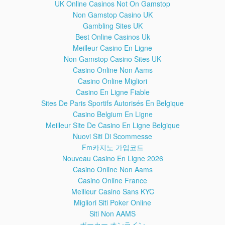
mini etek bacak oksama,
UK Online Casinos Not On Gamstop
mini etek baldır,
Non Gamstop Casino UK
mini etek beyaz çorap,
Gambling Sites UK
mini etek büyük kalça,
Best Online Casinos Uk
mini etek canlı yayın,
Meilleur Casino En Ligne
mini etek kavgası canlı yayında,
Non Gamstop Casino Sites UK
nihal candan mini etek,
ceylan mini etek,
Casino Online Non Aams
hilal cebeci mini etek,
Casino Online Migliori
canlı yayında mini etek tartışması,
Casino En Ligne Fiable
ceyda ateş mini etek,
Sites De Paris Sportifs Autorisés En Belgique
mini etek siyah corap,
Casino Belgium En Ligne
ceren bektaş mini etek,
Meilleur Site De Casino En Ligne Belgique
mini etek çıktı kalmadı haya,
mini etek çizme,
Nuovi Siti Di Scommesse
mini etek siyah çorap,
Fm카지노 가입코드
kırgın çiçekler mini etek,
Nouveau Casino En Ligne 2026
siyah mini etek külotlu çorap,
Casino Online Non Aams
çağla şikel mini etek,
Casino Online France
mini etek külotlu çorap,
Meilleur Casino Sans KYC
çarkıfelek mini etek,
Migliori Siti Poker Online
pelin çift mini etek,
mini etek düğün,
Siti Non AAMS
mini etek dikimi,
ポーカー オンライン