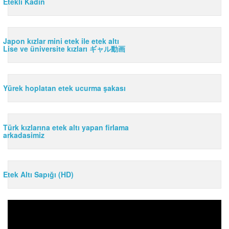
Etekli Kadın
Japon kızlar mini etek ile etek altı
Lise ve üniversite kızları ギャル動画
Yürek hoplatan etek ucurma şakası
Türk kızlarına etek altı yapan firlama
arkadasimiz
Etek Altı Sapığı (HD)