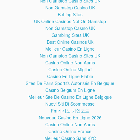
Non Gamstop Casino Sites UK
İkea'dan Aldığımız Sandalyeyi Evde Kuruyoruz, Çok
Non Gamstop Casino UK
Eğlendik;
Betting Sites
Clear Şeffaf Cam Slime Nasıl Yapılır, Şeffaf Cam Gibi Slime;
CHUBBY BUNNY CHALLENGE;
UK Online Casinos Not On Gamstop
• Kategori
Non Gamstop Casino UK
o Film ve Animasyon
Gambling Sites UK
• Lisans
Best Online Casinos Uk
Meilleur Casino En Ligne
o Standart YouTube Lisansı
Non Gamstop Casino Sites UK
Cam Gibi Şeffaf Slime Nasıl Yapılır
6:12
Casino Online Non Aams
Clear Slime Yapımı
Casino Online Migliori
Merhaba önden baktığınız zaman arkası gözüken şeffaf
Casino En Ligne Fiable
slime nasıl yapılır cam misali clear slime yapımı adlı
Sites De Paris Sportifs Autorisés En Belgique
videoma hoş geldiniz. Diğer slime lara göre biraz daha zor
Casino Belgium En Ligne
zaman isteyen bir işlem. Beğenmeyi ve abone olmayı
Meilleur Site De Casino En Ligne Belgique
unutmayın. Hoşcakalın :)
Nuovi Siti Di Scommesse
Abone değilsen şuraya tıklayıver:
Fm카지노 가입코드
Sosyal hesaplarım:
Nouveau Casino En Ligne 2026
snapchat: emrecevar
Casino Online Non Aams
Casino Online France
Beğenebileceğiniz diğer videolarım:
Meilleur Casino Sans KYC