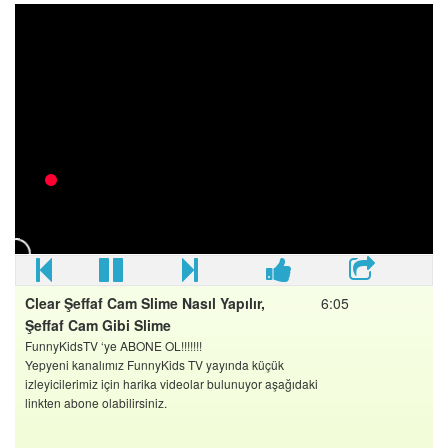
Şeffaf Cam Gibi Slime Yapımı | Clear
3:33
Slime
Bugün sizlerle cam gibi baloncuksuz bir şeffaf slime
yapıcaz.
Birkaç dikkat edilmesi gereken nokta var.
Videoyu beğendiyseniz eğer, beğenmeyi, yorum yapmayı
ve abone olmayı unutmayın : )
ABONE OLMAK İÇİN TIKLAYABİLİRSİNİZ
Clear Şeffaf Cam Slime Nasıl Yapılır,
6:05
Şeffaf Cam Gibi Slime
FunnyKidsTV ‘ye ABONE OL!!!!!!!
Yepyeni kanalımız FunnyKids TV yayında küçük
izleyicilerimiz için harika videolar bulunuyor aşağıdaki
linkten abone olabilirsiniz.