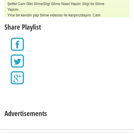
Şeffaf Cam Gibi SlimeSilgi Slime Nasıl Yapılır. Silgi ile Slime
Yapımı
Yine bir kendin yap Slime videosu ile karşınızdayım. Cam
gibi berrak slime yapıcaz. Biraz sabır gerekiyor. Nasıl
Share Playlist
olacak, haydi hemen izlee !!!
Not :slime yapımı için kullandığımız malzemelerin hiçbiri
yenilip yutulmamalıdır.
FunnyKidsTV ‘ye ABONE OL!!!!!!!
Yepyeni kanalımız FunnyKids TV yayında küçük
izleyicilerimiz için harika videolar bulunuyor aşağıdaki
linkten abone olabilirsiniz.
Slime Sevenler için; SLIMEMASTERS kanalı linki;
HoppiTV'ye ABONE OL, YENİ VİDEOLARDAN HEMEN
HABERİN OLSUN!
Beni Takip Etmek İçin:
► Facebook :
Advertisements
► Twitter :
KÖTÜ BEBEK Videolarımız;
Bad Baby Girl Renkleri Ögreniyor, Kötü Bebek Şeker
Banyosu, Learning Colors